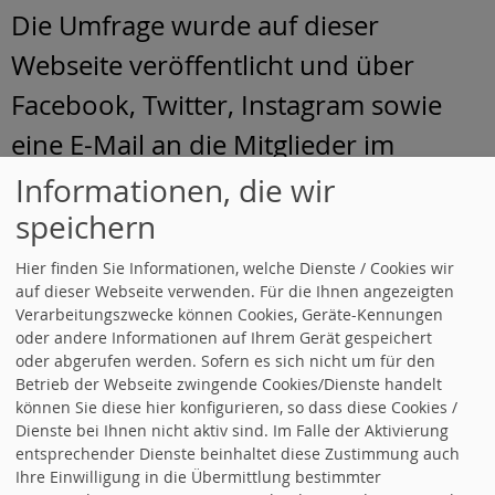
Die Umfrage wurde auf dieser
Webseite veröffentlicht und über
Facebook, Twitter, Instagram sowie
eine E-Mail an die Mitglieder im
Kreisverband beworben. Vor allem
Informationen, die wir
nach dieser E-Mail stieg die
speichern
Teilnehmerzahl rasch an. Man darf
Hier finden Sie Informationen, welche Dienste / Cookies wir
auf dieser Webseite verwenden. Für die Ihnen angezeigten
also davon ausgehen, dass im
Verarbeitungszwecke können Cookies, Geräte-Kennungen
Wesentlichen die Mitglieder
oder andere Informationen auf Ihrem Gerät gespeichert
oder abgerufen werden. Sofern es sich nicht um für den
abgestimmt haben. Dies ergibt sich
Betrieb der Webseite zwingende Cookies/Dienste handelt
können Sie diese hier konfigurieren, so dass diese Cookies /
auch daraus, dass die Freitextfrage
Dienste bei Ihnen nicht aktiv sind. Im Falle der Aktivierung
entsprechender Dienste beinhaltet diese Zustimmung auch
von niemandem mit einem hämischen
Ihre Einwilligung in die Übermittlung bestimmter